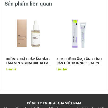
Sản phẩm liên quan
DƯỠNG CHẤT CẤP ẨM SÂU -
KEM DƯỠNG ẨM, TĂNG TÍNH
LÀM MỊN SIGNATURE REPAIR
ĐÀN HỒI DR.INNODERM PN
AMPOULE
HEALER REPAIR CREAM
Liên hệ
Liên hệ
CÔNG TY TNHH ALAHA VIỆT NAM