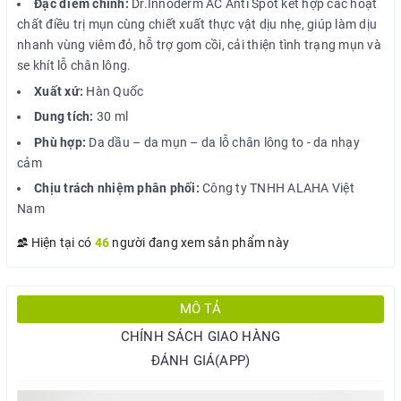
Đặc điểm chính:
Dr.Innoderm AC Anti Spot kết hợp các hoạt
chất điều trị mụn cùng chiết xuất thực vật dịu nhẹ, giúp làm dịu
nhanh vùng viêm đỏ, hỗ trợ gom cồi, cải thiện tình trạng mụn và
se khít lỗ chân lông.
Xuất xứ:
Hàn Quốc
Dung tích:
30 ml
Phù hợp:
Da dầu – da mụn – da lỗ chân lông to - da nhạy
cảm
Chịu trách nhiệm phân phối:
Công ty TNHH ALAHA Việt
Nam
Hiện tại có
46
người đang xem sản phẩm này
MÔ TẢ
CHÍNH SÁCH GIAO HÀNG
ĐÁNH GIÁ(APP)