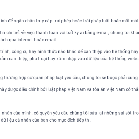
ninh để ngăn chặn truy cập trái phép hoặc trái pháp luật hoặc mất mát
n chi tiết về việc thanh toán với bất kỳ ai bằng e-mail, chúng tôi 
hách qua internet hoặc email.
trình, công cụ hay hình thức nào khác để can thiệp vào hệ thống hay 
hằm can thiệp, phá hoại hay xâm nhập vào dữ liệu của hệ thống websi
ng trường hợp cơ quan pháp luật yêu cầu, chúng tôi sẽ buộc phải cung
 này được điều chỉnh bởi luật pháp Việt Nam và tòa án Việt Nam có th
á nhân của mình, có quyền yêu cầu chúng tôi sửa lại những sai sót tr
ữ liệu cá nhân của bạn cho mục đích tiếp thị.