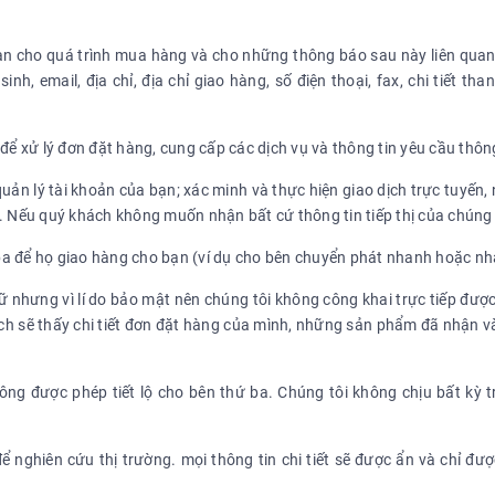
a bạn cho quá trình mua hàng và cho những thông báo sau này liên qu
sinh, email, địa chỉ, địa chỉ giao hàng, số điện thoại, fax, chi tiết tha
để xử lý đơn đặt hàng, cung cấp các dịch vụ và thông tin yêu cầu thô
quản lý tài khoản của bạn; xác minh và thực hiện giao dịch trực tuyế
 Nếu quý khách không muốn nhận bất cứ thông tin tiếp thị của chúng tô
ứ ba để họ giao hàng cho bạn (ví dụ cho bên chuyển phát nhanh hoặc nh
iữ nhưng vì lí do bảo mật nên chúng tôi không công khai trực tiếp được
ch sẽ thấy chi tiết đơn đặt hàng của mình, những sản phẩm đã nhận v
ông được phép tiết lộ cho bên thứ ba. Chúng tôi không chịu bất kỳ 
ể nghiên cứu thị trường. mọi thông tin chi tiết sẽ được ẩn và chỉ đ