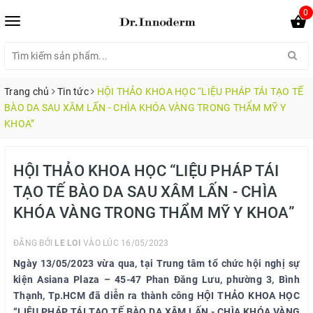
0
Trang chủ
Tin tức
HỘI THẢO KHOA HỌC “LIỆU PHÁP TÁI TẠO TẾ
BÀO DA SAU XÂM LẤN - CHÌA KHÓA VÀNG TRONG THẨM MỸ Y
KHOA”
HỘI THẢO KHOA HỌC “LIỆU PHÁP TÁI
TẠO TẾ BÀO DA SAU XÂM LẤN - CHÌA
KHÓA VÀNG TRONG THẨM MỸ Y KHOA”
ĐĂNG BỞI
LE LOI
VÀO LÚC 16/05/2023
Ngày 13/05/2023 vừa qua, tại Trung tâm tổ chức hội nghị sự
kiện Asiana Plaza – 45-47 Phan Đăng Lưu, phường 3, Bình
Thạnh, Tp.HCM đã diễn ra thành công HỘI THẢO KHOA HỌC
“LIỆU PHÁP TÁI TẠO TẾ BÀO DA XÂM LẤN - CHÌA KHÓA VÀNG