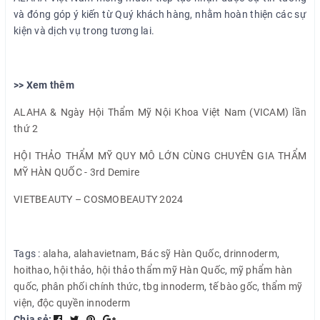
và đóng góp ý kiến từ Quý khách hàng, nhằm hoàn thiện các sự
kiện và dịch vụ trong tương lai.
>> Xem thêm
ALAHA & Ngày Hội Thẩm Mỹ Nội Khoa Việt Nam (VICAM) lần
thứ 2
HỘI THẢO THẨM MỸ QUY MÔ LỚN CÙNG CHUYÊN GIA THẨM
MỸ HÀN QUỐC - 3rd Demire
VIETBEAUTY – COSMOBEAUTY 2024
Tags :
alaha
,
alahavietnam
,
Bác sỹ Hàn Quốc
,
drinnoderm
,
hoithao
,
hội thảo
,
hội thảo thẩm mỹ Hàn Quốc
,
mỹ phẩm hàn
quốc
,
phân phối chính thức
,
tbg innoderm
,
tế bào gốc
,
thẩm mỹ
viện
,
độc quyền innoderm
Chia sẻ: