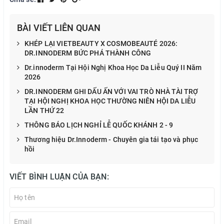
BÀI VIẾT LIÊN QUAN
KHÉP LẠI VIETBEAUTY X COSMOBEAUTÉ 2026:
DR.INNODERM BỨC PHÁ THÀNH CÔNG
Dr.innoderm Tại Hội Nghị Khoa Học Da Liễu Quý II Năm
2026
DR.INNODERM GHI DẤU ẤN VỚI VAI TRÒ NHÀ TÀI TRỢ
TẠI HỘI NGHỊ KHOA HỌC THƯỜNG NIÊN HỘI DA LIỄU
LẦN THỨ 22
THÔNG BÁO LỊCH NGHỈ LỄ QUỐC KHÁNH 2 - 9
Thương hiệu Dr.Innoderm - Chuyên gia tái tạo và phục
hồi
VIẾT BÌNH LUẬN CỦA BẠN: