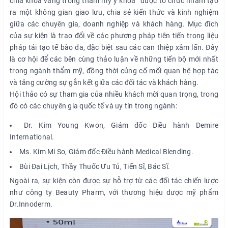
chìa khóa vàng trong thẩm mỹ y khoa” được tổ chức nhằm tạo
ra một không gian giao lưu, chia sẻ kiến thức và kinh nghiệm
giữa các chuyên gia, doanh nghiệp và khách hàng. Mục đích
của sự kiện là trao đổi về các phương pháp tiên tiến trong liệu
pháp tái tạo tế bào da, đặc biệt sau các can thiệp xâm lấn. Đây
là cơ hội để các bên cùng thảo luận về những tiến bộ mới nhất
trong ngành thẩm mỹ, đồng thời củng cố mối quan hệ hợp tác
và tăng cường sự gắn kết giữa các đối tác và khách hàng.
Hội thảo có sự tham gia của nhiều khách mời quan trọng, trong
đó có các chuyên gia quốc tế và uy tín trong ngành:
Dr. Kim Young Kwon, Giám đốc Điều hành Demire
International.
Ms. Kim Mi So, Giám đốc Điều hành Medical Blending.
Bùi Đại Lịch, Thầy Thuốc Ưu Tú, Tiến Sĩ, Bác Sĩ.
Ngoài ra, sự kiện còn được sự hỗ trợ từ các đối tác chiến lược
như công ty Beauty Pharm, với thương hiệu dược mỹ phẩm
Dr.Innoderm.