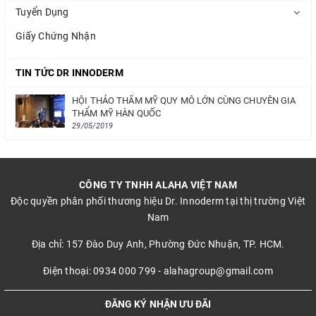
Tuyển Dụng
Giấy Chứng Nhận
TIN TỨC DR INNODERM
HỘI THẢO THẨM MỸ QUY MÔ LỚN CÙNG CHUYÊN GIA
THẨM MỸ HÀN QUỐC
29/05/2019
CÔNG TY TNHH ALAHA VIỆT NAM
Độc quyền phân phối thương hiệu Dr. Innoderm tại thị trường Việt
Nam
Địa chỉ: 157 Đào Duy Anh, Phường Đức Nhuận, TP. HCM.
Điện thoại: 0934 000 799 - alahagroup@gmail.com
ĐĂNG KÝ NHẬN ƯU ĐÃI